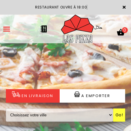
×
RESTAURANT OUVRE À 18:00
0
ACCUEIL
LA CARTE
VOTRE COMPTE
EN LIVRAISON
A EMPORTER
NOTRE RESTAURANT
Go!
VOS AVIS
MENTIONS LÉGALES