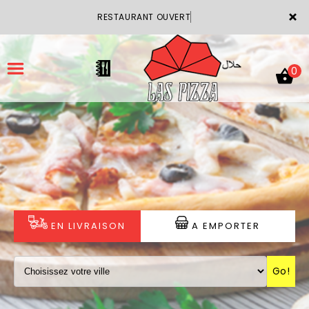
×
RESTAURANT OUVERT
0
ACCUEIL
LA CARTE
VOTRE COMPTE
EN LIVRAISON
A EMPORTER
NOTRE RESTAURANT
Go!
VOS AVIS
MENTIONS LÉGALES