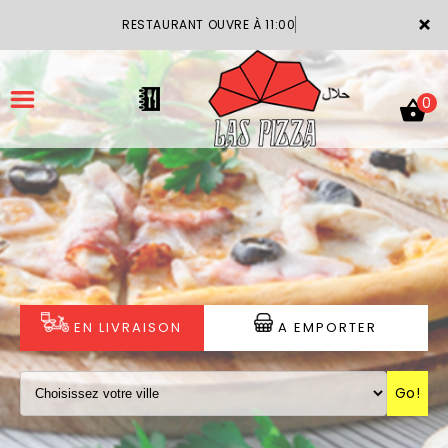
×
RESTAURANT OUVRE À 11:00
0
ACCUEIL
LA CARTE
VOTRE COMPTE
EN LIVRAISON
A EMPORTER
NOTRE RESTAURANT
Go!
VOS AVIS
MENTIONS LÉGALES