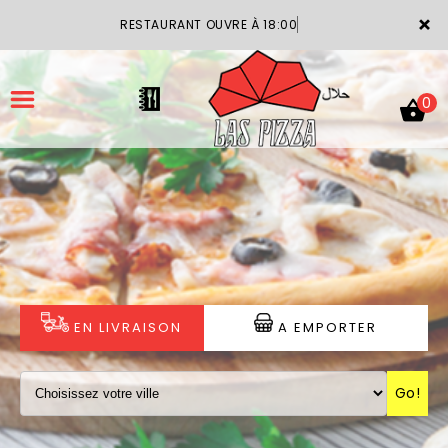
×
RESTAURANT OUVRE À 18:00
0
ACCUEIL
LA CARTE
VOTRE COMPTE
EN LIVRAISON
A EMPORTER
NOTRE RESTAURANT
Go!
VOS AVIS
MENTIONS LÉGALES