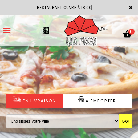
×
RESTAURANT OUVRE À 18:00
0
ACCUEIL
LA CARTE
VOTRE COMPTE
EN LIVRAISON
A EMPORTER
NOTRE RESTAURANT
Go!
VOS AVIS
MENTIONS LÉGALES