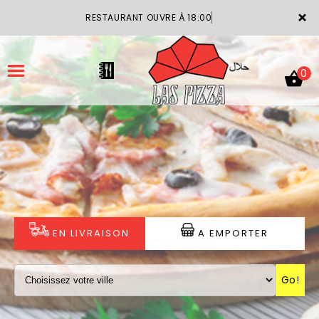
×
RESTAURANT OUVRE À 18:00
0
ACCUEIL
LA CARTE
VOTRE COMPTE
EN LIVRAISON
A EMPORTER
NOTRE RESTAURANT
Go!
VOS AVIS
MENTIONS LÉGALES