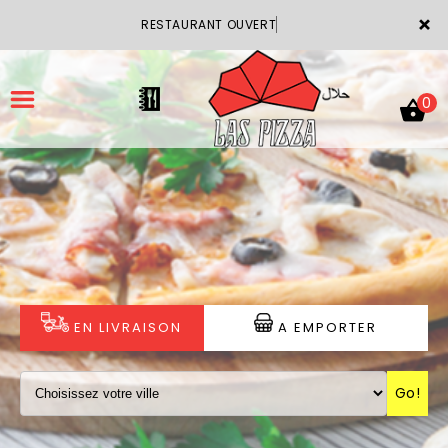
×
RESTAURANT OUVERT
0
ACCUEIL
LA CARTE
VOTRE COMPTE
EN LIVRAISON
A EMPORTER
NOTRE RESTAURANT
Go!
VOS AVIS
MENTIONS LÉGALES