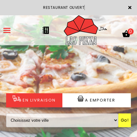
×
RESTAURANT OUVERT
0
ACCUEIL
LA CARTE
VOTRE COMPTE
EN LIVRAISON
A EMPORTER
NOTRE RESTAURANT
Go!
VOS AVIS
MENTIONS LÉGALES