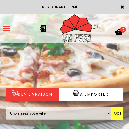
×
RESTAURANT FERMÉ
0
ACCUEIL
LA CARTE
VOTRE COMPTE
EN LIVRAISON
A EMPORTER
NOTRE RESTAURANT
Go!
VOS AVIS
MENTIONS LÉGALES