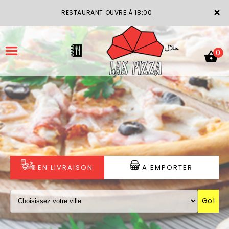
×
RESTAURANT OUVRE À 18:00
0
ACCUEIL
LA CARTE
VOTRE COMPTE
EN LIVRAISON
A EMPORTER
NOTRE RESTAURANT
Go!
VOS AVIS
MENTIONS LÉGALES