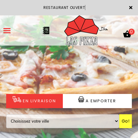
×
RESTAURANT OUVERT
0
ACCUEIL
LA CARTE
VOTRE COMPTE
EN LIVRAISON
A EMPORTER
NOTRE RESTAURANT
Go!
VOS AVIS
MENTIONS LÉGALES